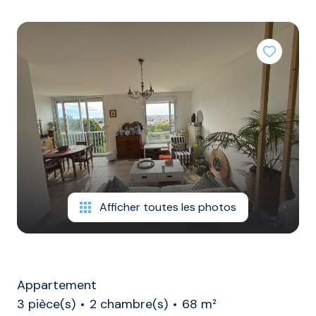
/
DE
COLOCATIONS
syndic
RAPPORT
contact
TERRAINS
GARAGES
ET
PARKINGS
DIVERS
Afficher toutes les photos
Appartement
3 pièce(s)
2 chambre(s)
68 m²