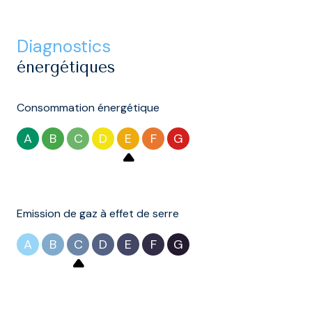
diagnostics
énergétiques
Consommation énergétique
A
B
C
D
E
F
G
Emission de gaz à effet de serre
A
B
C
D
E
F
G