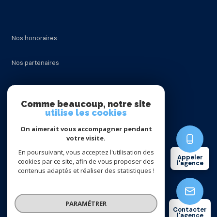
Nos honoraires
Nos partenaires
Mentions légales
Comme beaucoup, notre site
utilise les cookies
Admin
On aimerait vous accompagner pendant
Politique RGPD
votre visite.
En poursuivant, vous acceptez l'utilisation des
Appeler
cookies par ce site, afin de vous proposer des
Cookies
l'agence
contenus adaptés et réaliser des statistiques !
© 2026 | Tous droits réservés
PARAMÉTRER
Contacter
l'agence