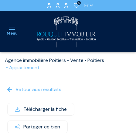
0
Fr
Menu
Agence immobilière Poitiers
Vente
Poitiers
accueil
Appartement
ventes
APPARTEMENTS
LOCATIONS
Retour aux résultats
nos
VIDES
VILLAS
locations
ET
LOCATIONS
Télécharger la fiche
estimation
MAISONS
MEUBLEES
Partager ce bien
gestion
IMMEUBLE
STATIONNEMENTS