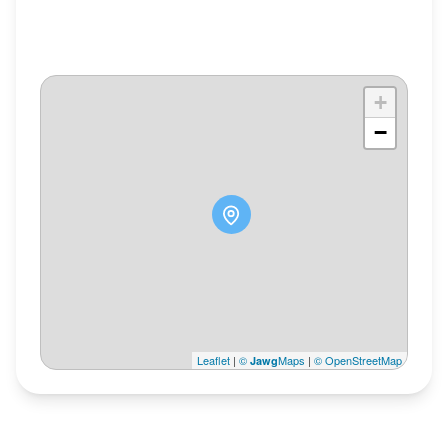
+
−
Leaflet
|
©
Maps
|
© OpenStreetMap
Jawg