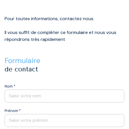
/
DE
COLOCATIONS
syndic
RAPPORT
Pour toutes informations, contactez nous.
contact
TERRAINS
Il vous suffit de compléter ce formulaire et nous vous
GARAGES
répondrons très rapidement
ET
PARKINGS
formulaire
DIVERS
de contact
Nom *
Prénom *