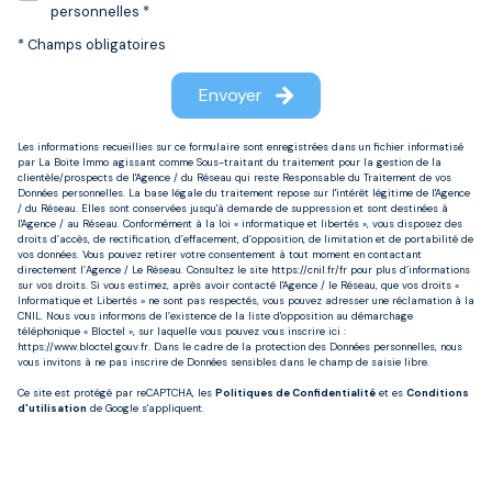
personnelles *
* Champs obligatoires
Envoyer
Les informations recueillies sur ce formulaire sont enregistrées dans un fichier informatisé
par La Boite Immo agissant comme Sous-traitant du traitement pour la gestion de la
clientèle/prospects de l'Agence / du Réseau qui reste Responsable du Traitement de vos
Données personnelles. La base légale du traitement repose sur l'intérêt légitime de l'Agence
/ du Réseau. Elles sont conservées jusqu'à demande de suppression et sont destinées à
l'Agence / au Réseau. Conformément à la loi « informatique et libertés », vous disposez des
droits d’accès, de rectification, d’effacement, d’opposition, de limitation et de portabilité de
vos données. Vous pouvez retirer votre consentement à tout moment en contactant
directement l’Agence / Le Réseau. Consultez le site
https://cnil.fr/fr
pour plus d’informations
sur vos droits. Si vous estimez, après avoir contacté l'Agence / le Réseau, que vos droits «
Informatique et Libertés » ne sont pas respectés, vous pouvez adresser une réclamation à la
CNIL. Nous vous informons de l’existence de la liste d'opposition au démarchage
téléphonique « Bloctel », sur laquelle vous pouvez vous inscrire ici :
https://www.bloctel.gouv.fr
. Dans le cadre de la protection des Données personnelles, nous
vous invitons à ne pas inscrire de Données sensibles dans le champ de saisie libre.
Ce site est protégé par reCAPTCHA, les
Politiques de Confidentialité
et es
Conditions
d'utilisation
de Google s'appliquent.