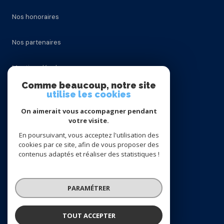
Nos honoraires
Nos partenaires
Mentions légales
Comme beaucoup, notre site
Admin
utilise les cookies
On aimerait vous accompagner pendant
Politique RGPD
votre visite.
En poursuivant, vous acceptez l'utilisation des
Cookies
cookies par ce site, afin de vous proposer des
contenus adaptés et réaliser des statistiques !
© 2026 | Tous droits réservés
PARAMÉTRER
Réalisé par
TOUT ACCEPTER