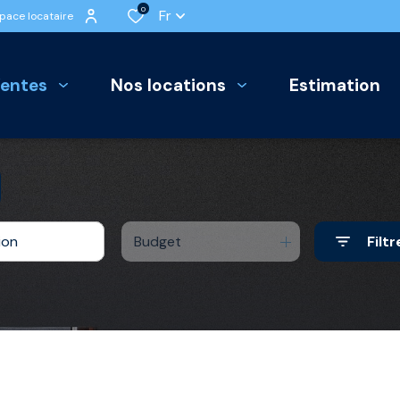
0
Fr
pace locataire
ventes
nos locations
estimation
S
NS
LEES
Budget
Filtr
PPORT
S
KINGS