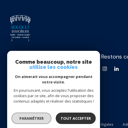
Restons c
Rouquet Immobilier
Comme beaucoup, notre site
utilise les cookies
05 49 62 21 88
On aimerait vous accompagner pendant
contact@rouquet-immobilier.fr
votre visite.
20, rue Henri Pétonnet
En poursuivant, vous acceptez l'utilisation des
86000 Poitiers
cookies par ce site, afin de vous proposer des
contenus adaptés et réaliser des statistiques !
PARAMÉTRER
TOUT ACCEPTER
Nos honoraires
Nos partenaires
Mentions légales
Ad