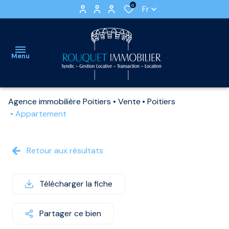
0
Fr
Menu
Agence immobilière Poitiers
Vente
Poitiers
accueil
Appartement
ventes
APPARTEMENTS
LOCATIONS
Retour aux résultats
nos
VIDES
VILLAS
locations
ET
LOCATIONS
Télécharger la fiche
estimation
MAISONS
MEUBLEES
Partager ce bien
gestion
IMMEUBLE
STATIONNEMENTS