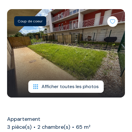
/
DE
COLOCATIONS
syndic
RAPPORT
contact
TERRAINS
Coup de coeur
GARAGES
ET
PARKINGS
DIVERS
Afficher toutes les photos
Appartement
3 pièce(s)
2 chambre(s)
65 m²