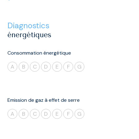
diagnostics
énergétiques
Consommation énergétique
A
B
C
D
E
F
G
Emission de gaz à effet de serre
A
B
C
D
E
F
G