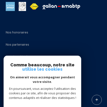
Nos honoraires
Nos partenaires
Mentions légales
Comme beaucoup, notre site
utilise les cookies
Admin
On aimerait vous accompagner pendant
Politique RGPD
votre visite.
En poursuivant, vous acceptez l'utilisation des
cookies par ce site, afin de vous proposer des
Cookies
contenus adaptés et réaliser des statistiques !