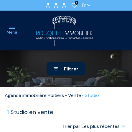
0
Fr
Menu
accueil
Filtrer
ventes
APPARTEMENTS
LOCATIONS
nos
VIDES
VILLAS
Agence immobilière Poitiers
Vente
Studio
locations
ET
LOCATIONS
estimation
MAISONS
MEUBLEES
1
Studio en vente
gestion
IMMEUBLE
STATIONNEMENTS
Trier par Les plus récentes