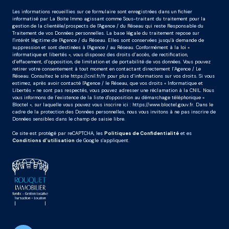
Les informations recueillies sur ce formulaire sont enregistrées dans un fichier
informatisé par La Boite Immo agissant comme Sous-traitant du traitement pour la
gestion de la clientèle/prospects de l'Agence / du Réseau qui reste Responsable du
Traitement de vos Données personnelles. La base légale du traitement repose sur
l'intérêt légitime de l'Agence / du Réseau. Elles sont conservées jusqu'à demande de
suppression et sont destinées à l'Agence / au Réseau. Conformément à la loi «
informatique et libertés », vous disposez des droits d’accès, de rectification,
d’effacement, d’opposition, de limitation et de portabilité de vos données. Vous pouvez
retirer votre consentement à tout moment en contactant directement l’Agence / Le
Réseau. Consultez le site
https://cnil.fr/fr
pour plus d’informations sur vos droits. Si vous
estimez, après avoir contacté l'Agence / le Réseau, que vos droits « Informatique et
Libertés » ne sont pas respectés, vous pouvez adresser une réclamation à la CNIL. Nous
vous informons de l’existence de la liste d'opposition au démarchage téléphonique «
Bloctel », sur laquelle vous pouvez vous inscrire ici :
https://www.bloctel.gouv.fr
. Dans le
cadre de la protection des Données personnelles, nous vous invitons à ne pas inscrire de
Données sensibles dans le champ de saisie libre.
Ce site est protégé par reCAPTCHA, les
Politiques de Confidentialité
et es
Conditions d'utilisation
de Google s'appliquent.