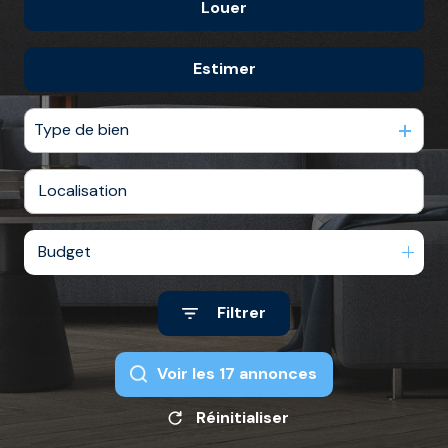
/
DE
Louer
De l'ancien
COLOCATIONS
syndic
RAPPORT
Du neuf
Estimer
à l'année
contact
TERRAINS
De l'immo pro
De l'immo pro
GARAGES
Type de bien
ET
PARKINGS
DIVERS
Budget
Filtrer
Voir les
17
annonces
Réinitialiser